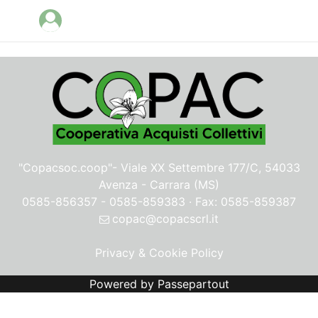
Open menu
"Copacsoc.coop"-
Viale XX Settembre 177/C, 54033
Avenza - Carrara (MS)
0585-856357 - 0585-859383 · Fax: 0585-859387
copac@copacscrl.it
Privacy & Cookie Policy
Powered by
Passepartout