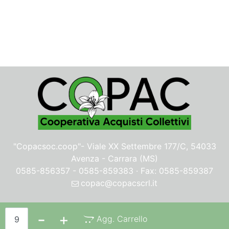
"Copacsoc.coop"-
Viale XX Settembre 177/C, 54033
Avenza - Carrara (MS)
0585-856357 - 0585-859383 · Fax: 0585-859387
copac@copacscrl.it
Privacy & Cookie Policy
Quantità
Agg. Carrello