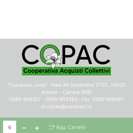
"Copacsoc.coop"-
Viale XX Settembre 177/C, 54033
Avenza - Carrara (MS)
0585-856357 - 0585-859383 · Fax: 0585-859387
copac@copacscrl.it
Privacy & Cookie Policy
Quantità
Agg. Carrello