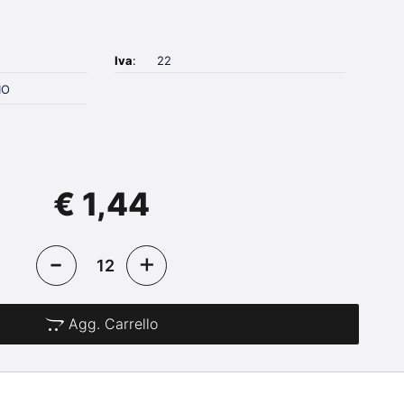
Iva
:
22
IO
€ 1,44
Agg. Carrello