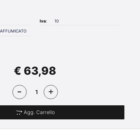
Iva
:
10
 AFFUMICATO
€ 63,98
Agg. Carrello