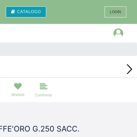
CATALOGO
LOGIN
Open
Wishlist
Confronta
FE'ORO G.250 SACC.