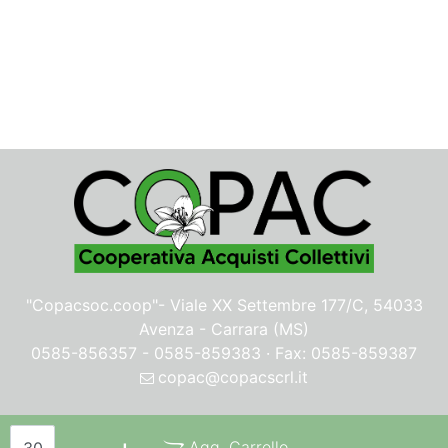
"Copacsoc.coop"-
Viale XX Settembre 177/C, 54033
Avenza - Carrara (MS)
0585-856357 - 0585-859383 · Fax: 0585-859387
copac@copacscrl.it
Privacy & Cookie Policy
Quantità
Agg. Carrello