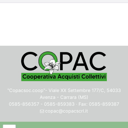
"Copacsoc.coop"-
Viale XX Settembre 177/C, 54033
Avenza - Carrara (MS)
0585-856357 - 0585-859383 · Fax: 0585-859387
copac@copacscrl.it
Privacy & Cookie Policy
Quantità