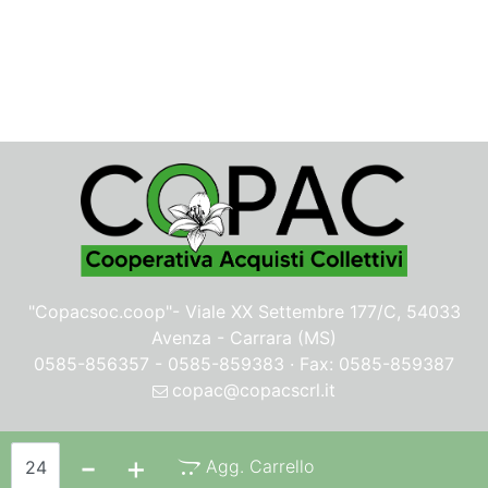
"Copacsoc.coop"-
Viale XX Settembre 177/C, 54033
Avenza - Carrara (MS)
0585-856357 - 0585-859383 · Fax: 0585-859387
copac@copacscrl.it
Privacy & Cookie Policy
Quantità
Agg. Carrello