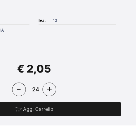
Iva
:
10
IA
€ 2,05
Agg. Carrello