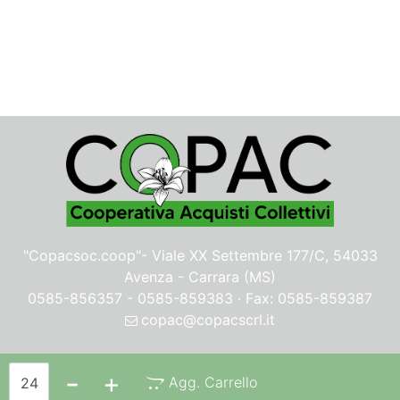
"Copacsoc.coop"-
Viale XX Settembre 177/C, 54033
Avenza - Carrara (MS)
0585-856357 - 0585-859383 · Fax: 0585-859387
copac@copacscrl.it
Privacy & Cookie Policy
Quantità
Agg. Carrello