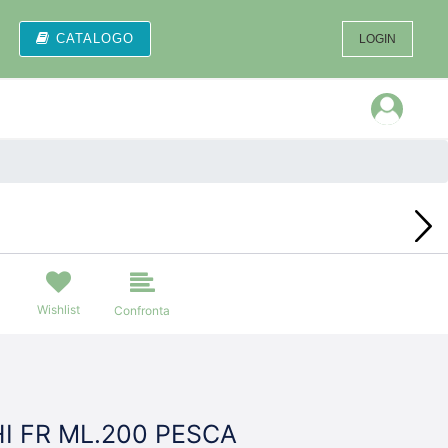
CATALOGO
LOGIN
Open
Wishlist
Confronta
I FR ML.200 PESCA