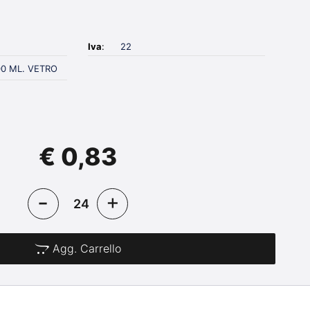
Iva
:
22
00 ML. VETRO
€ 0,83
Agg. Carrello