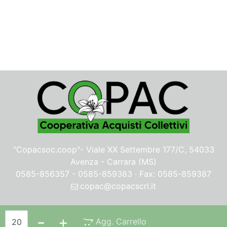
"Copacsoc.coop"-
Viale XX Settembre 177/C, 54033
Avenza - Carrara (MS)
0585-856357 - 0585-859383 · Fax: 0585-859387
copac@copacscrl.it
Privacy & Cookie Policy
Quantità
Agg. Carrello