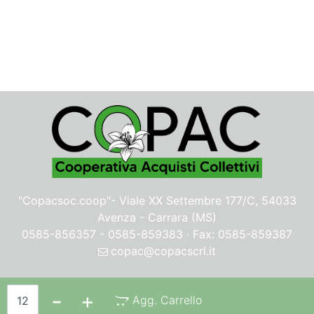
"Copacsoc.coop"-
Viale XX Settembre 177/C, 54033
Avenza - Carrara (MS)
0585-856357 - 0585-859383 · Fax: 0585-859387
copac@copacscrl.it
Privacy & Cookie Policy
Quantità
Agg. Carrello