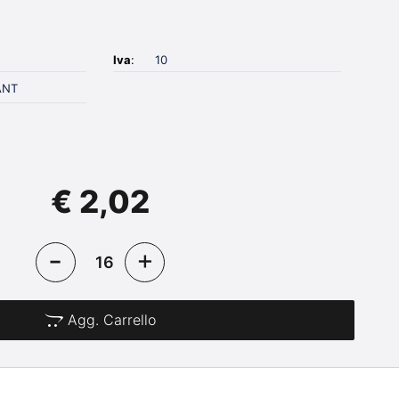
Iva
:
10
ANT
€ 2,02
Agg. Carrello