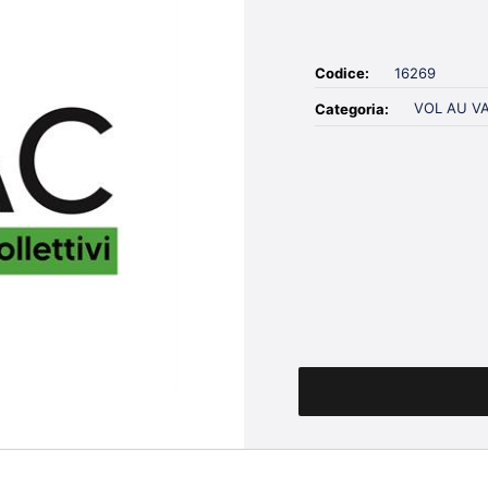
Codice:
16269
VOL AU V
Categoria:
Quantità