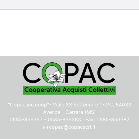
"Copacsoc.coop"-
Viale XX Settembre 177/C, 54033
Avenza - Carrara (MS)
0585-856357 - 0585-859383 · Fax: 0585-859387
copac@copacscrl.it