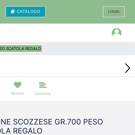
CATALOGO
LOGIN
Open
SSO SCATOLA REGALO
Wishlist
Confronta
NE SCOZZESE GR.700 PESO
OLA REGALO