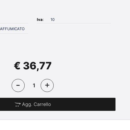
Iva
:
10
 AFFUMICATO
€ 36,77
Agg. Carrello