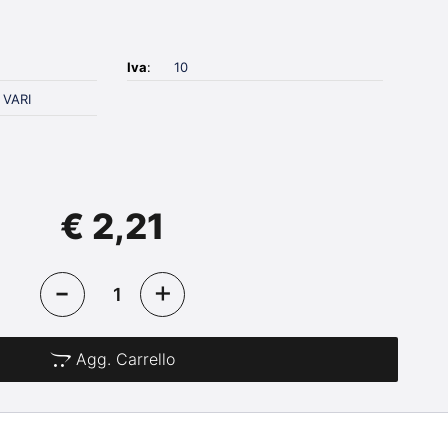
Iva
:
10
 VARI
€ 2,21
Agg. Carrello